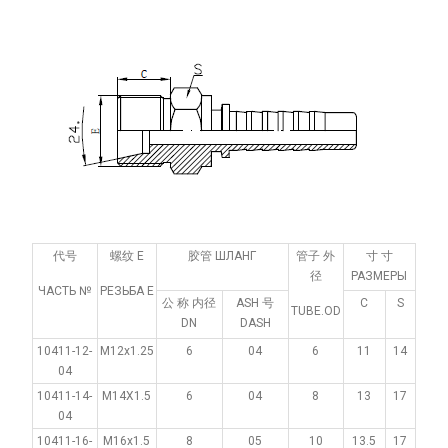
代号
螺纹 E
胶管 ШЛАНГ
管子 外
寸 寸
径
РАЗМЕРЫ
ЧАСТЬ №
РЕЗЬБА Е
公 称 内径
ASH 号
С
S
TUBE.OD
DN
DASH
10411-12-
M12x1.25
6
04
6
11
14
04
10411-14-
M14X1.5
6
04
8
13
17
04
10411-16-
M16x1.5
8
05
10
13.5
17