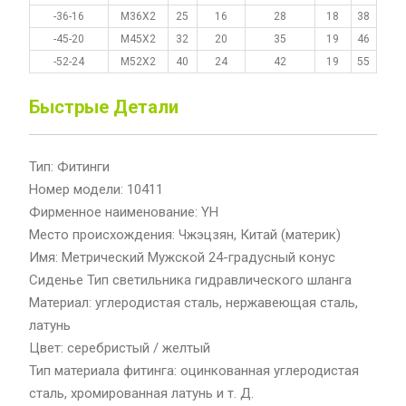
-36-16
M36X2
25
16
28
18
38
-45-20
M45X2
32
20
35
19
46
-52-24
M52X2
40
24
42
19
55
Быстрые Детали
Тип: Фитинги
Номер модели: 10411
Фирменное наименование: YH
Место происхождения: Чжэцзян, Китай (материк)
Имя: Метрический Мужской 24-градусный конус
Сиденье Тип светильника гидравлического шланга
Материал: углеродистая сталь, нержавеющая сталь,
латунь
Цвет: серебристый / желтый
Тип материала фитинга: оцинкованная углеродистая
сталь, хромированная латунь и т. Д.