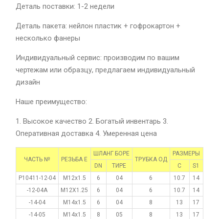
Деталь поставки: 1-2 недели
Деталь пакета: нейлон пластик + гофрокартон +
несколько фанеры
Индивидуальный сервис: производим по вашим
чертежам или образцу, предлагаем индивидуальный
дизайн
Наше преимущество:
1. Высокое качество 2. Богатый инвентарь 3.
Оперативная доставка 4. Умеренная цена
ШЛАНГ БОРЕ
РАЗМЕРЫ
ЧАСТЬ №
РЕЗЬБА Е
ТРУБКА ОД
DN
ТИРЕ
С
S1
P10411-12-04
M12x1.5
6
04
6
10.7
14
-12-04A
M12X1.25
6
04
6
10.7
14
-14-04
M14x1.5
6
04
8
13
17
-14-05
M14x1.5
8
05
8
13
17