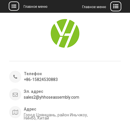
Главное меню
Главное меню
перейти
к
содержанию
Телефон
+86-15824530883
Эл. адрес
sales2@yhhoseassembly.com
Адрес
Город Цзяншань, район Иньчжоу,
Нинбо, Китай