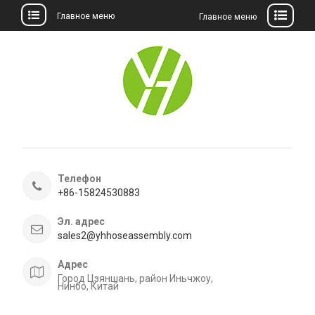
Главное меню
Главное меню
перейти
к
содержанию
Телефон
+86-15824530883
Эл. адрес
sales2@yhhoseassembly.com
Адрес
Город Цзяншань, район Иньчжоу,
Нинбо, Китай