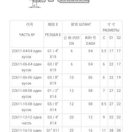
代号
螺纹 E
胶管 ШЛАНГ
寸 寸
РАЗМЕРЫ
ЧАСТЬ №
РЕЗЬБА Е
公 称 内径
ASH 号
С
S1
S2
DN
DASH
22611-04-04 один
G1 / 4"
6
04
5.5
17
17
кусок
X19
22611-06-04 один
G3 / 8"
6
04
6
22
17
кусок
X19
22611-06-06 один
G3 / 8"
10
06
6
22
19
кусок
X19
22611-08-08 один
G1 / 2"
12
08
7
27
22
кусок
X14
22611-10-08 один
G5 / 8"
12
08
8.5
27
22
кусок
X14
22611-12-12 одна
G3 / 4"
20
12
9
32
32
часть
X14
22611-16-16 один
G1" X11
25
16
11
38
38