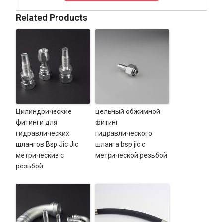
Related Products
Цилиндрические
цельный обжимной
фитинги для
фитинг
гидравлических
гидравлического
шлангов Bsp Jic Jic
шланга bsp jic с
метрические с
метрической резьбой
резьбой