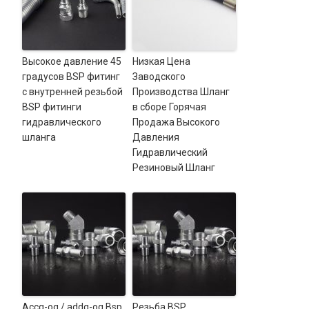
Высокое давление 45
Низкая Цена
градусов BSP фитинг
Заводского
с внутренней резьбой
Производства Шланг
BSP фитинги
в сборе Горячая
гидравлического
Продажа Высокого
шланга
Давления
Гидравлический
Резиновый Шланг
Accg-og / addg-og Bsp
Резьба BSP