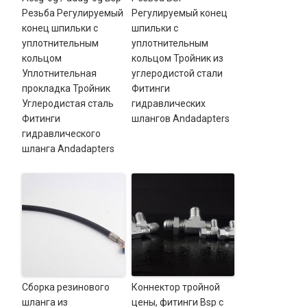
Резьба Регулируемый
Регулируемый конец
конец шпильки с
шпильки с
уплотнительным
уплотнительным
кольцом
кольцом Тройник из
Уплотнительная
углеродистой стали
прокладка Тройник
Фитинги
Углеродистая сталь
гидравлических
Фитинги
шлангов Andadapters
гидравлического
шланга Andadapters
Сборка резинового
Коннектор тройной
шланга из
цены, фитинги Bsp с